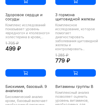
Здоровое сердце и
3 гормона
сосуды
щитовидной железы
Комплекс исследований
Комплексное
показывает уровень
исследование, которое
«вредного» и «полезного»
помогает
холестерина в крови,...
диагностировать
заболевания щитовидной
1 705 ₽
железы и
499 ₽
контролировать...
1 285 ₽
779 ₽
Биохимия, базовый. 9
Витамины группы B
анализов
Комплексный анализ
позволяет оценить
Биохимический анализ
уровень витаминов,
крови, базовый включает
необходимых для
необходимый перечень