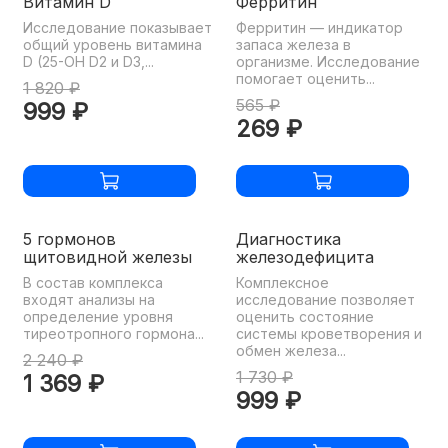
Витамин D
Ферритин
Исследование показывает
Ферритин — индикатор
общий уровень витамина
запаса железа в
D (25-OH D2 и D3,...
организме. Исследование
помогает оценить...
1 820 ₽
565 ₽
999 ₽
269 ₽
5 гормонов
Диагностика
щитовидной железы
железодефицита
В состав комплекса
Комплексное
входят анализы на
исследование позволяет
определение уровня
оценить состояние
тиреотропного гормона...
системы кроветворения и
обмен железа...
2 240 ₽
1 730 ₽
1 369 ₽
999 ₽