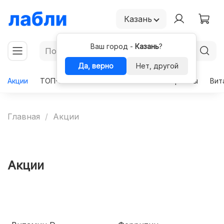
Казань
Ваш город -
Казань
?
Да, верно
Нет, другой
Акции
ТОП-50
Чекапы
Комплексы
Гормоны
Вит
Главная
Акции
Акции