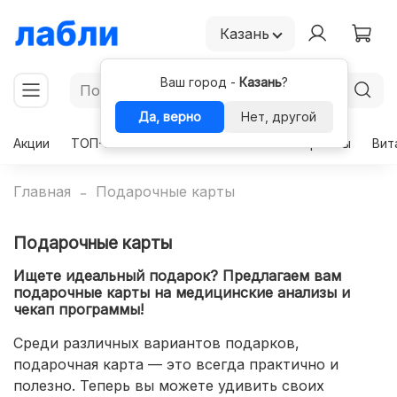
Казань
Ваш город -
Казань
?
Да, верно
Нет, другой
Акции
ТОП-50
Чекапы
Комплексы
Гормоны
Вит
Главная
Подарочные карты
Подарочные карты
Ищете идеальный подарок? Предлагаем вам
подарочные карты на медицинские анализы и
чекап программы!
Среди различных вариантов подарков,
подарочная карта — это всегда практично и
полезно. Теперь вы можете удивить своих