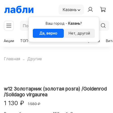
Казань
Ваш город -
Казань
?
Да, верно
Нет, другой
Акции
ТОП-50
Чекапы
Комплексы
Гормоны
Вит
Главная
Другие
w12 Золотарник (золотая розга) /Goldenrod
/Solidago virgaurea
1 130 ₽
1 580 ₽