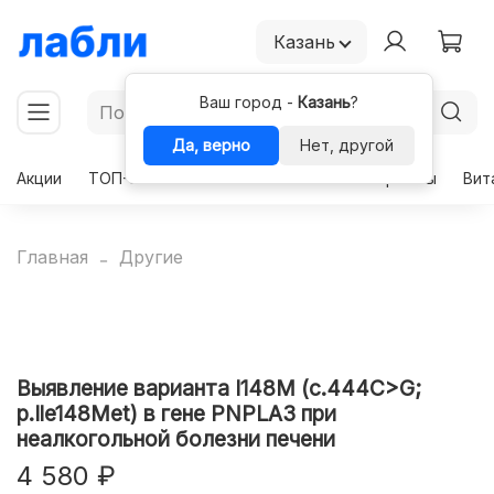
Казань
Ваш город -
Казань
?
Да, верно
Нет, другой
Акции
ТОП-50
Чекапы
Комплексы
Гормоны
Вит
Главная
Другие
Выявление варианта I148M (c.444C>G;
p.Ile148Met) в гене PNPLA3 при
неалкогольной болезни печени
4 580 ₽