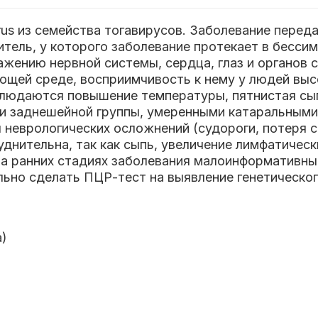
rus из семейства тогавирусов. Заболевание пере
итель, у которого заболевание протекает в бесс
жению нервной системы, сердца, глаз и органов с
ющей среде, восприимчивость к нему у людей выс
людаются повышение температуры, пятнистая сыпь
 и заднешейной группы, умеренными катаральными
я неврологических осложнений (судороги, потеря 
уднительна, так как сыпь, увеличение лимфатичес
а ранних стадиях заболевания малоинформативны,
ьно сделать ПЦР-тест на выявление генетическог
а)