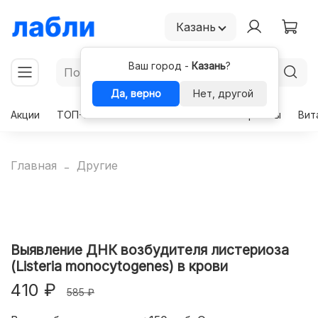
Казань
Ваш город -
Казань
?
Да, верно
Нет, другой
Акции
ТОП-50
Чекапы
Комплексы
Гормоны
Вит
Главная
Другие
Выявление ДНК возбудителя листериоза
(Listeria monocytogenes) в крови
410 ₽
585 ₽