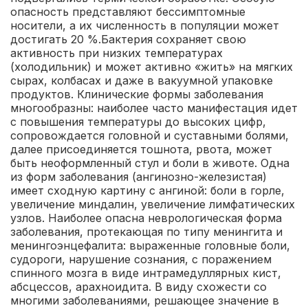
опасность представляют бессимптомные
носители, а их численность в популяции может
достигать 20 %.Бактерия сохраняет свою
активность при низких температурах
(холодильник) и может активно «жить» на мягких
сырах, колбасах и даже в вакуумной упаковке
продуктов. Клинические формы заболевания
многообразны: наиболее часто манифестация идет
с повышения температуры до высоких цифр,
сопровождается головной и суставными болями,
далее присоединяется тошнота, рвота, может
быть неоформленный стул и боли в животе. Одна
из форм заболевания (ангинозно-железистая)
имеет сходную картину с ангиной: боли в горле,
увеличение миндалин, увеличение лимфатических
узлов. Наиболее опасна неврологическая форма
заболевания, протекающая по типу менингита и
менингоэнцефалита: выраженные головные боли,
судороги, нарушение сознания, с поражением
спинного мозга в виде интрамедуллярных кист,
абсцессов, арахноидита. В виду схожести со
многими заболеваниями, решающее значение в