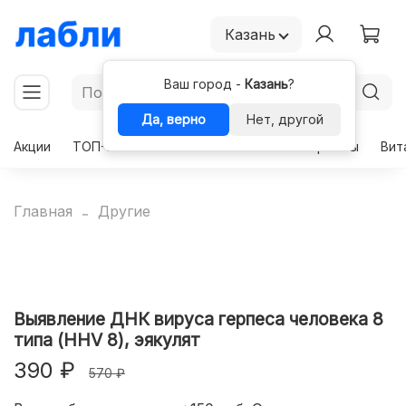
Казань
Ваш город -
Казань
?
Да, верно
Нет, другой
Акции
ТОП-50
Чекапы
Комплексы
Гормоны
Вит
Главная
Другие
Выявление ДНК вируса герпеса человека 8
типа (HHV 8), эякулят
390 ₽
570 ₽