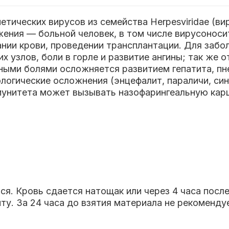
етических вирусов из семейства Herpesviridae (ви
ения — больной человек, в том числе вирусоноси
нии крови, проведении трансплантации. Для забо
 узлов, боли в горле и развитие ангины; так же о
ыми болями осложняется развитием гепатита, пн
ологические осложнения (энцефалит, параличи, си
мунитета может вызывать назофарингеальную кар
ся. Кровь сдается натощак или через 4 часа посл
у. За 24 часа до взятия материала не рекоменду