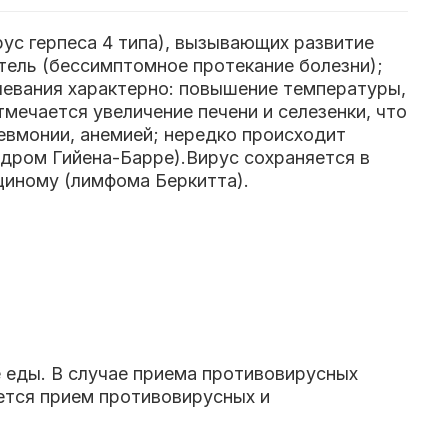
рус герпеса 4 типа), вызывающих развитие
тель (бессимптомное протекание болезни);
левания характерно: повышение температуры,
тмечается увеличение печени и селезенки, что
евмонии, анемией; нередко происходит
ндром Гийена-Барре).Вирус сохраняется в
циному (лимфома Беркитта).
е еды. В случае приема противовирусных
ется прием противовирусных и