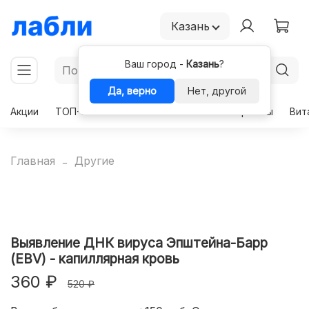
Казань
Ваш город -
Казань
?
Да, верно
Нет, другой
Акции
ТОП-50
Чекапы
Комплексы
Гормоны
Вит
Главная
Другие
Выявление ДНК вируса Эпштейна-Барр
(EBV) - капиллярная кровь
360 ₽
520 ₽