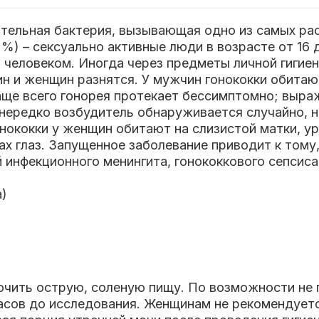
ицательная бактерия, вызывающая одно из самых р
%) – сексуально активные люди в возрасте от 16 
человеком. Иногда через предметы личной гигиен
н и женщин разнятся. У мужчин гонококки обитают
аще всего гонорея протекает бессимптомно; выра
 нередко возбудитель обнаруживается случайно, 
онококки у женщин обитают на слизистой матки, 
ах глаз. Запущенное заболевание приводит к тому
 инфекционного менингита, гонококкового сепсиса
а)
ючить острую, соленую пищу. По возможности не 
 часов до исследования. Женщинам не рекомендует