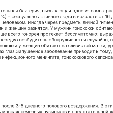
ицательная бактерия, вызывающая одно из самых р
%) – сексуально активные люди в возрасте от 16 
человеком. Иногда через предметы личной гигиен
н и женщин разнятся. У мужчин гонококки обитают
аще всего гонорея протекает бессимптомно; выра
 нередко возбудитель обнаруживается случайно, 
онококки у женщин обитают на слизистой матки, 
ах глаз.Запущенное заболевание приводит к тому,
 инфекционного менингита, гонококкового сепсиса
 после 3-5 дневного полового воздержания. В эти
ь массаж семенных пузырьков и предстательной ж