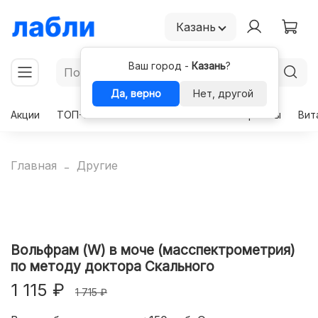
Казань
Ваш город -
Казань
?
Да, верно
Нет, другой
Акции
ТОП-50
Чекапы
Комплексы
Гормоны
Вит
Главная
Другие
Вольфрам (W) в моче (масспектрометрия)
по методу доктора Скального
1 115 ₽
1 715 ₽