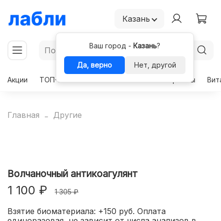
Казань
Ваш город -
Казань
?
Да, верно
Нет, другой
Акции
ТОП-50
Чекапы
Комплексы
Гормоны
Вит
Главная
Другие
Волчаночный антикоагулянт
1 100 ₽
1 305 ₽
Взятие биоматериала: +150 руб. Оплата
единоразовая, не зависит от числа анализов в