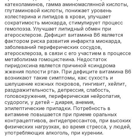
катехоламинов, гамма аминомаслянной кислоты,
глутаминовой кислоты, понижает уровень
холестерина и липидов в крови, улучшает
сократимость миокарда, стимулирует процесс
гемопоэза. Улучшает липидный обмен при
атеросклерозе. Дефицит витамина В6 является
фактором риска развития инфаркта миокарда,
заболеваний периферических сосудов,
атеросклероза, в связи с его участием в процессе
метаболизма гомоцистеина. Недостаток
пиридоксина является причиной «синдрома
жжения полости рта». При дефиците витамина В6
возникают такие симптомы, как: сухость и
шелушение кожных покровов, гингивит, хейлит,
раздражительность, депрессия, слабость,
головокружения, периферическая нейропатия,
судороги, у детей – диарея, анемия,
эпилептические припадки. Потребность в
витамине повышается при приеме оральных
контрацептивов, антидепрессантов, при высоких
физических нагрузках, во время стресса, у людей,
употребляющих алкоголь, при курении.