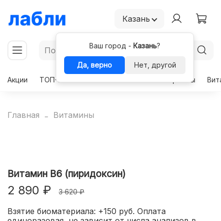
Казань
Ваш город -
Казань
?
Да, верно
Нет, другой
Акции
ТОП-50
Чекапы
Комплексы
Гормоны
Вит
Главная
Витамины
Витамин B6 (пиридоксин)
2 890 ₽
3 620 ₽
Взятие биоматериала: +150 руб. Оплата
единоразовая, не зависит от числа анализов в