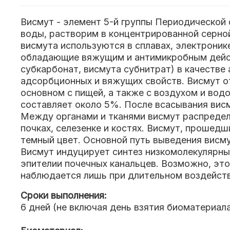
Висмут - элемент 5-й группы Периодической 
воды, растворим в концентрированной серной
висмута используются в сплавах, электроник
обладающие вяжущим и антимикробным действ
субкарбонат, висмута субнитрат) в качестве
адсорбционных и вяжущих свойств. Висмут о
основном с пищей, а также с воздухом и вод
составляет около 5%. После всасывания висм
Между органами и тканями висмут распредел
почках, селезенке и костях. Висмут, прошедш
темный цвет. Основной путь выведения висму
Висмут индуцирует синтез низкомолекулярных
эпителии почечных канальцев. Возможно, это
наблюдается лишь при длительном воздействи
Сроки выполнения:
6 дней (не включая день взятия биоматериал