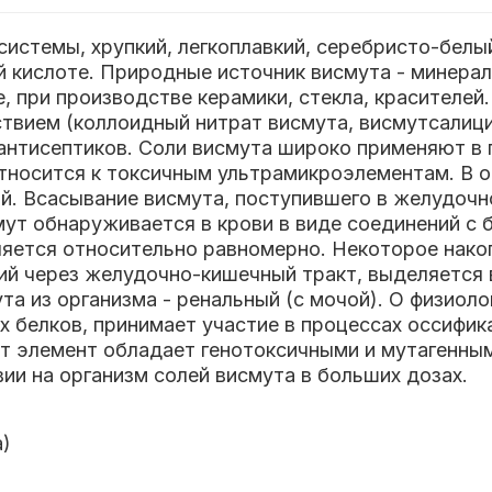
системы, хрупкий, легкоплавкий, серебристо-белы
 кислоте. Природные источник висмута - минерал
е, при производстве керамики, стекла, красителе
ием (коллоидный нитрат висмута, висмутсалицил
 антисептиков. Соли висмута широко применяют в 
тносится к токсичным ультрамикроэлементам. В о
ой. Всасывание висмута, поступившего в желудочн
ут обнаруживается в крови в виде соединений с 
яется относительно равномерно. Некоторое нако
ий через желудочно-кишечный тракт, выделяется 
та из организма - ренальный (с мочой). О физиоло
 белков, принимает участие в процессах оссифик
т элемент обладает генотоксичными и мутагенным
и на организм солей висмута в больших дозах.
а)