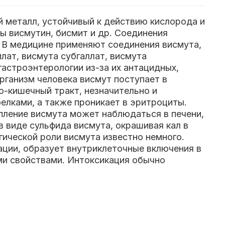
й металл, устойчивый к действию кислорода и
ы висмутин, бисмит и др. Соединения
й. В медицине применяют соединения висмута,
ат, висмута субгаллат, висмута
гастроэнтерологии из-за их антацидных,
рганизм человека висмут поступает в
о-кишечный тракт, незначительно и
белками, а также проникает в эритроциты.
пление висмута может наблюдаться в печени,
в виде сульфида висмута, окрашивая кал в
гической роли висмута известно немного.
ации, образует внутриклеточные включения в
и свойствами. Интоксикация обычно