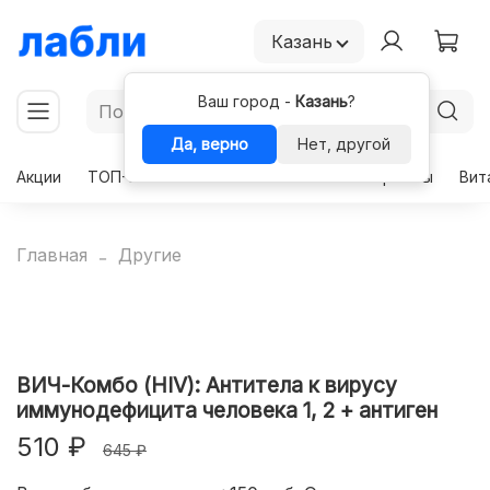
Казань
Ваш город -
Казань
?
Да, верно
Нет, другой
Акции
ТОП-50
Чекапы
Комплексы
Гормоны
Вит
Главная
Другие
ВИЧ-Комбо (HIV): Антитела к вирусу
иммунодефицита человека 1, 2 + антиген
510 ₽
645 ₽