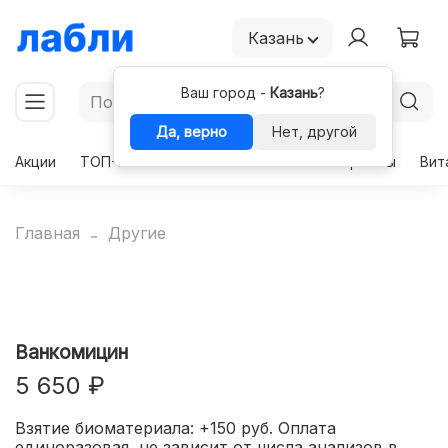
Казань
Ваш город -
Казань
?
Да, верно
Нет, другой
Акции
ТОП-50
Чекапы
Комплексы
Гормоны
Вит
Главная
Другие
Ванкомицин
5 650 ₽
Взятие биоматериала: +150 руб. Оплата
единоразовая, не зависит от числа анализов в