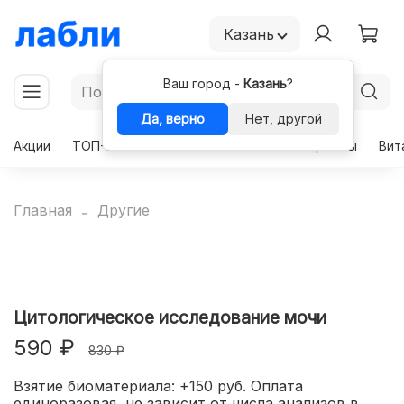
Казань
Ваш город -
Казань
?
Да, верно
Нет, другой
Акции
ТОП-50
Чекапы
Комплексы
Гормоны
Вит
Главная
Другие
Цитологическое исследование мочи
590 ₽
830 ₽
Взятие биоматериала: +150 руб. Оплата
единоразовая, не зависит от числа анализов в