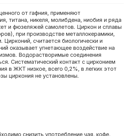
щенного от гафния, применяют
я, титана, никеля, молибдена, ниобия и ряда
кет и фюзеляжей самолетов. Циркон и сплавы
оров), при производстве металлокерамики,
 Цирконий, считается биологически и
й оказывает угнетающее воздействие на
анизмов. Водорастворимые соединения
ся. Систематический контакт с цирконием
я в ЖКТ низкое, всего 0,2%, в легких этот
озы циркония не установлены.
ходимо снизить употребление чая, кофе,