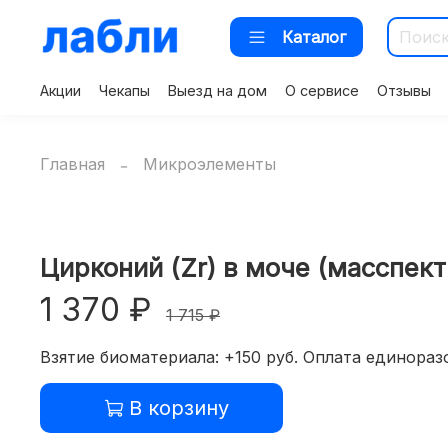
Каталог
Акции
Чекапы
Выезд на дом
О сервисе
Отзывы
Главная
Микроэлементы
Цирконий (Zr) в моче (масспек
1 370 ₽
1 715 ₽
Взятие биоматериала: +150 руб. Оплата единоразо
В корзину