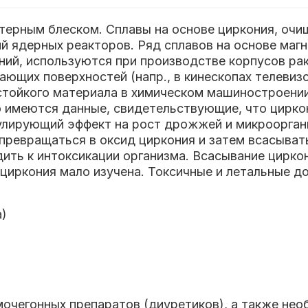
терным блеском. Сплавы на основе циркония, очи
 ядерных реакторов. Ряд сплавов на основе магни
ний, используются при производстве корпусов ра
ющих поверхностей (напр., в кинескопах телевиз
тойкого материала в химическом машиностроении.
 имеются данные, свидетельствующие, что циркони
имулирующий эффект на рост дрожжей и микроорг
 превращаться в оксид циркония и затем всасывать
ить к интоксикации организма. Всасывание циркони
циркония мало изучена. Токсичные и летальные д
а)
очегонных препаратов (диуретиков), а также необ