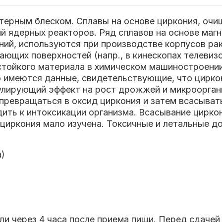
терным блеском. Сплавы на основе циркония, очи
 ядерных реакторов. Ряд сплавов на основе магни
ний, используются при производстве корпусов ра
ющих поверхностей (напр., в кинескопах телевиз
тойкого материала в химическом машиностроении.
 имеются данные, свидетельствующие, что циркони
имулирующий эффект на рост дрожжей и микроорг
 превращаться в оксид циркония и затем всасывать
ить к интоксикации организма. Всасывание циркони
циркония мало изучена. Токсичные и летальные д
а)
и через 4 часа после приема пищи. Перед сдачей