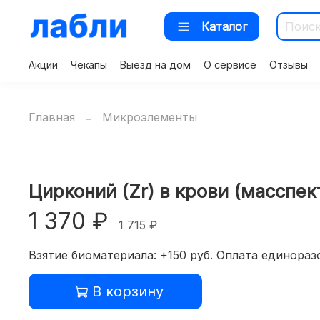
Каталог
Акции
Чекапы
Выезд на дом
О сервисе
Отзывы
Главная
Микроэлементы
Цирконий (Zr) в крови (масспе
1 370 ₽
1 715 ₽
Взятие биоматериала: +150 руб. Оплата единоразо
В корзину