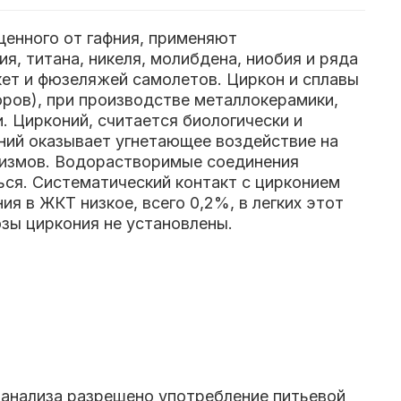
щенного от гафния, применяют
я, титана, никеля, молибдена, ниобия и ряда
кет и фюзеляжей самолетов. Циркон и сплавы
оров), при производстве металлокерамики,
 Цирконий, считается биологически и
й оказывает угнетающее воздействие на
анизмов. Водорастворимые соединения
ся. Систематический контакт с цирконием
я в ЖКТ низкое, всего 0,2%, в легких этот
озы циркония не установлены.
 анализа разрешено употребление питьевой