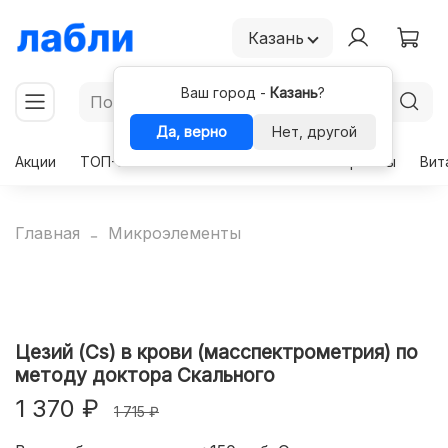
Казань
Ваш город -
Казань
?
Да, верно
Нет, другой
Акции
ТОП-50
Чекапы
Комплексы
Гормоны
Вит
Главная
Микроэлементы
Цезий (Cs) в крови (масспектрометрия) по
методу доктора Скального
1 370 ₽
1 715 ₽