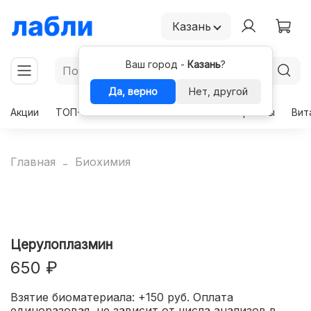
Казань
Ваш город -
Казань
?
Да, верно
Нет, другой
Акции
ТОП-50
Чекапы
Комплексы
Гормоны
Вит
Главная
Биохимия
Церулоплазмин
650 ₽
Взятие биоматериала: +150 руб. Оплата
единоразовая, не зависит от числа анализов в