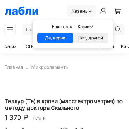
Казань
Ваш город -
Казань
?
Да, верно
Нет, другой
Акции
ТОП-50
Чекапы
Комплексы
Гормоны
Вит
Главная
Микроэлементы
Теллур (Te) в крови (масспектрометрия) по
методу доктора Скального
1 370 ₽
1 715 ₽