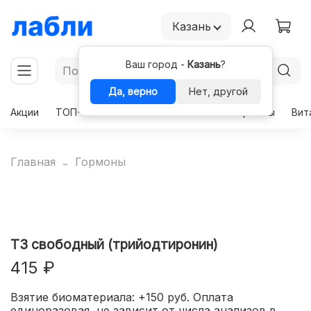
Казань
Ваш город -
Казань
?
Да, верно
Нет, другой
Акции
ТОП-50
Чекапы
Комплексы
Гормоны
Вит
Главная
Гормоны
Т3 свободный (трийодтиронин)
415 ₽
Взятие биоматериала: +150 руб. Оплата
единоразовая, не зависит от числа анализов в