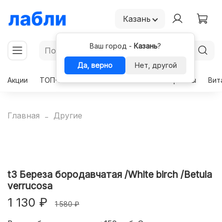
Казань
Ваш город -
Казань
?
Да, верно
Нет, другой
Акции
ТОП-50
Чекапы
Комплексы
Гормоны
Вит
Главная
Другие
t3 Береза бородавчатая /White birch /Betula
verrucosa
1 130 ₽
1 580 ₽