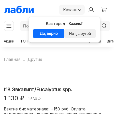
Казань
Ваш город -
Казань
?
Да, верно
Нет, другой
Акции
ТОП-50
Чекапы
Комплексы
Гормоны
Вит
Главная
Другие
t18 Эвкалипт/Eucalyptus spp.
1 130 ₽
1 580 ₽
Взятие биоматериала: +150 руб. Оплата
единоразовая, не зависит от числа анализов в