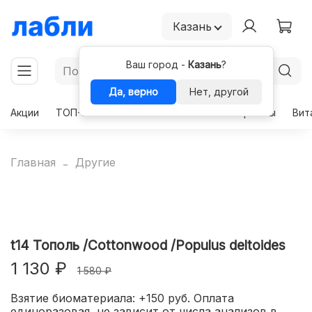
Казань
Ваш город -
Казань
?
Да, верно
Нет, другой
Акции
ТОП-50
Чекапы
Комплексы
Гормоны
Вит
Главная
Другие
t14 Тополь /Cottonwood /Populus deltoides
1 130 ₽
1 580 ₽
Взятие биоматериала: +150 руб. Оплата
единоразовая, не зависит от числа анализов в