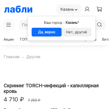
Казань
Ваш город -
Казань
?
Да, верно
Нет, другой
Акции
ТОП-50
Чекапы
Комплексы
Гормоны
Вит
Главная
Другие
Скрининг TORCH-инфекций - капиллярная
кровь
4 710 ₽
7 250 ₽