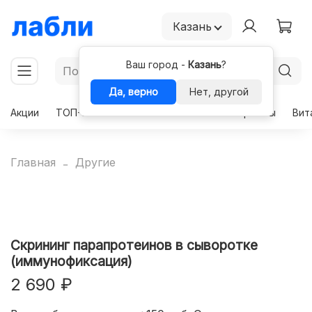
Казань
Ваш город -
Казань
?
Да, верно
Нет, другой
Акции
ТОП-50
Чекапы
Комплексы
Гормоны
Вит
Главная
Другие
Скрининг парапротеинов в сыворотке
(иммунофиксация)
2 690 ₽