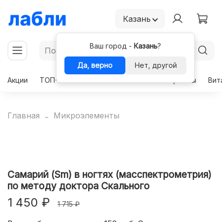
Казань
Ваш город -
Казань
?
Да, верно
Нет, другой
Акции
ТОП-50
Чекапы
Комплексы
Гормоны
Вит
Главная
Микроэлементы
Самарий (Sm) в ногтях (масспектрометрия)
по методу доктора Скального
1 450 ₽
1 715 ₽