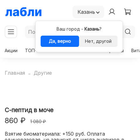
Казань
Ваш город -
Казань
?
Да, верно
Нет, другой
Акции
ТОП-50
Чекапы
Комплексы
Гормоны
Вит
Главная
Другие
С-пептид в моче
860 ₽
1 080 ₽
Взятие биоматериала: +150 руб. Оплата
единоразовая, не зависит от числа анализов в