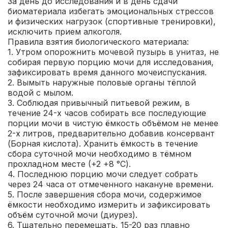
За день до исследования и в день сдачи
биоматериала избегать эмоциональных стрессов
и физических нагрузок (спортивные тренировки),
исключить прием алкоголя.
Правила взятия биологического материала:
1. Утром опорожнить мочевой пузырь в унитаз, не
собирая первую порцию мочи для исследования,
зафиксировать время данного мочеиспускания.
2. Вымыть наружные половые органы тёплой
водой с мылом.
3. Соблюдая привычный питьевой режим, в
течение 24-х часов собирать все последующие
порции мочи в чистую ёмкость объёмом не менее
2-х литров, предварительно добавив консервант
(Борная кислота). Хранить ёмкость в течение
сбора суточной мочи необходимо в тёмном
прохладном месте (+2 +8 °C).
4. Последнюю порцию мочи следует собрать
через 24 часа от отмеченного накануне времени.
5. После завершения сбора мочи, содержимое
ёмкости необходимо измерить и зафиксировать
объём суточной мочи (диурез).
6. Тщательно перемешать, 15-20 раз плавно