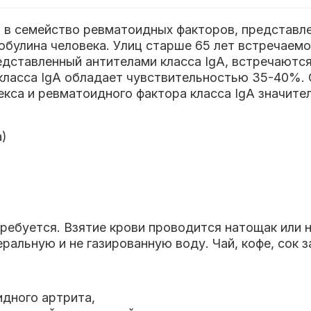
т в семейство ревматоидных факторов, представл
обулина человека.
Улиц старше 65 лет встречаемо
едставленный антителами класса IgA, встречаютс
класса IgA обладает чувствительностью 35-40%.
екса и ревматоидного фактора класса IgA значит
а)
ребуется. Взятие крови проводится натощак или не
ральную и не газированную воду. Чай, кофе, сок 
идного артрита
,