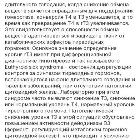
длительного голодания, когда снижение обмена
веществ является оправданным для поддержания
гомеостаза, конверсия Т4 в Т3 уменьшается, в то
время как превращение Т4 в rT3 увеличивается.
Это свидетельствует о способности обмена
веществ адаптироваться и защищать ткани от
катаболических эффектов тиреоидных
гормонов. Основное значение определение
уровня rT3 имеет при дифференциальной
диагностике гипотиреоза и так называемого
Euthyroid sick syndrome – состояния дизрегуляции
контроля за синтезом тиреоидных гормонов,
встречающегося на фоне длительного голодания и
тяжелых заболеваний, при отсутствии патологии
щитовидной железы. Лабораторно при этом
синдроме часто выявляют снижение Т3, снижение
или нормальный уровень Т4, нормальный уровень
тиреотропного гормона. Патогенетически
снижение уровня Т3 в этой ситуации обусловлено
повышением активности дейодиназы D3
(фермент, регулирующий метаболизм гормонов
щитовидной железы), что приводит к усилению