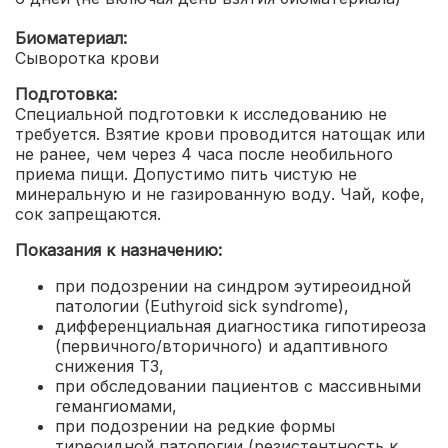
Биоматериал:
Сыворотка крови
Подготовка:
Специальной подготовки к исследованию не
требуется. Взятие крови проводится натощак или
не ранее, чем через 4 часа после необильного
приема пищи. Допустимо пить чистую не
минеральную и не газированную воду. Чай, кофе,
сок запрещаются.
Показания к назначению:
при подозрении на синдром эутиреоидной
патологии (Euthyroid sick syndrome)
,
дифференциальная диагностика гипотиреоза
(первичного/вторичного) и адаптивного
снижения Т3
,
при обследовании пациентов с массивными
гемангиомами
,
п
ри подозрении на редкие формы
тиреоидной патологии (резистентность к