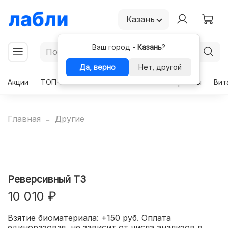
Казань
Ваш город -
Казань
?
Да, верно
Нет, другой
Акции
ТОП-50
Чекапы
Комплексы
Гормоны
Вит
Главная
Другие
Реверсивный Т3
10 010 ₽
Взятие биоматериала: +150 руб. Оплата
единоразовая, не зависит от числа анализов в