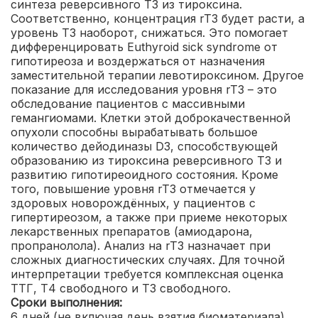
синтеза реверсивного Т3 из тироксина.
Соответственно, концентрация rT3 будет расти, а
уровень Т3 наоборот, снижаться. Это помогает
дифференцировать Euthyroid sick syndrome от
гипотиреоза и воздержаться от назначения
заместительной терапии левотироксином. Другое
показание для исследования уровня rT3 – это
обследование пациентов с массивными
гемангиомами. Клетки этой доброкачественной
опухоли способны вырабатывать большое
количество дейодиназы D3, способствующей
образованию из тироксина реверсивного Т3 и
развитию гипотиреоидного состояния. Кроме
того, повышение уровня rT3 отмечается у
здоровых новорождённых, у пациентов с
гипертиреозом, а также при приеме некоторых
лекарственных препаратов (амиодарона,
пропранолола). Анализ на rT3 назначает при
сложных диагностических случаях. Для точной
интерпретации требуется комплексная оценка
ТТГ, Т4 свободного и Т3 свободного.
Сроки выполнения:
6 дней (не включая день взятия биоматериала)