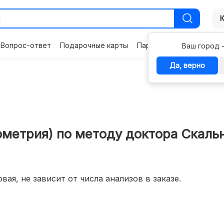
Вопрос-ответ
Подарочные карты
Партнерам
Контакты
Ваш город 
Да, верно
рометрия) по методу доктора Скаль
вая, не зависит от числа анализов в заказе.