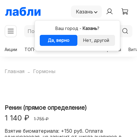
Казань
Ваш город -
Казань
?
Да, верно
Нет, другой
Акции
ТОП-50
Чекапы
Комплексы
Гормоны
Вит
Главная
Гормоны
Ренин (прямое определение)
1 140 ₽
1 755 ₽
Взятие биоматериала: +150 руб. Оплата
единоразовая, не зависит от числа анализов в