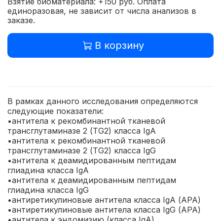
Взятие биоматериала: +150 руб. Оплата
единоразовая, не зависит от числа анализов в
заказе.
В корзину
В рамках данного исследования определяются
следующие показатели:
•антитела к рекомбинантной тканевой
трансглутаминазе 2 (TG2) класса IgA
•антитела к рекомбинантной тканевой
трансглутаминазе 2 (TG2) класса IgG
•антитела к деамидированным пептидам
глиадина класса IgA
•антитела к деамидированным пептидам
глиадина класса IgG
•антиретикулиновые антитела класса IgA (АРА)
•антиретикулиновые антитела класса IgG (АРА)
•антитела к эндомизию (класса IgA)