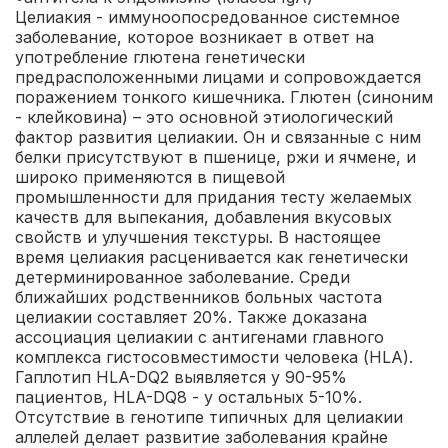
Целиакия - иммуноопосредованное системное
заболевание, которое возникает в ответ на
употребление глютена генетически
предрасположенными лицами и сопровождается
поражением тонкого кишечника. Глютен (синоним
- клейковина) – это основной этиологический
фактор развития целиакии. Он и связанные с ним
белки присутствуют в пшенице, ржи и ячмене, и
широко применяются в пищевой
промышленности для придания тесту желаемых
качеств для выпекания, добавления вкусовых
свойств и улучшения текстуры.
В настоящее
время целиакия расценивается как генетически
детерминированное заболевание. Среди
ближайших родственников больных частота
целиакии составляет 20%. Также доказана
ассоциация целиакии с антигенами главного
комплекса гистосовместимости человека (HLA).
Гаплотип HLA-DQ2 выявляется у 90-95%
пациентов, HLA-DQ8 - у остальных 5-10%.
Отсутствие в генотипе типичных для целиакии
аллелей делает развитие заболевания крайне