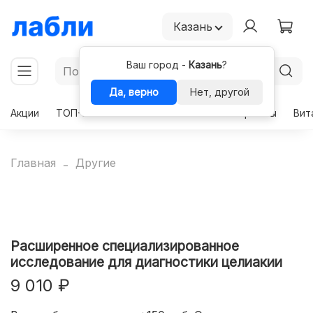
Казань
Ваш город -
Казань
?
Да, верно
Нет, другой
Акции
ТОП-50
Чекапы
Комплексы
Гормоны
Вит
Главная
Другие
Расширенное специализированное
исследование для диагностики целиакии
9 010 ₽