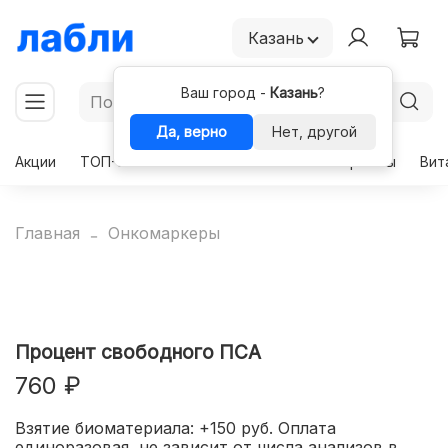
Казань
Ваш город -
Казань
?
Да, верно
Нет, другой
Акции
ТОП-50
Чекапы
Комплексы
Гормоны
Вит
Главная
Онкомаркеры
Процент свободного ПСА
760 ₽
Взятие биоматериала: +150 руб. Оплата
единоразовая, не зависит от числа анализов в