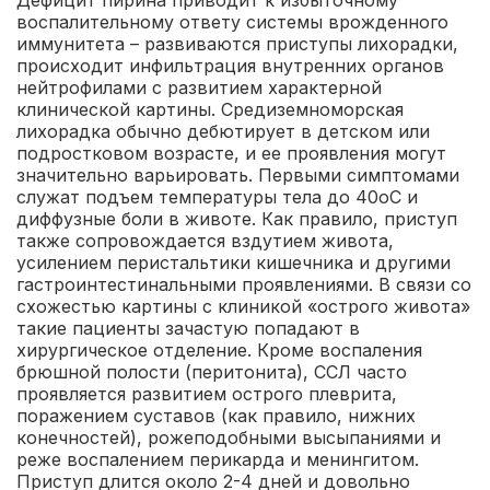
воспалительному ответу системы врожденного
иммунитета – развиваются приступы лихорадки,
происходит инфильтрация внутренних органов
нейтрофилами с развитием характерной
клинической картины. Средиземноморская
лихорадка обычно дебютирует в детском или
подростковом возрасте, и ее проявления могут
значительно варьировать. Первыми симптомами
служат подъем температуры тела до 40оС и
диффузные боли в животе. Как правило, приступ
также сопровождается вздутием живота,
усилением перистальтики кишечника и другими
гастроинтестинальными проявлениями. В связи со
схожестью картины с клиникой «острого живота»
такие пациенты зачастую попадают в
хирургическое отделение. Кроме воспаления
брюшной полости (перитонита), ССЛ часто
проявляется развитием острого плеврита,
поражением суставов (как правило, нижних
конечностей), рожеподобными высыпаниями и
реже воспалением перикарда и менингитом.
Приступ длится около 2-4 дней и довольно