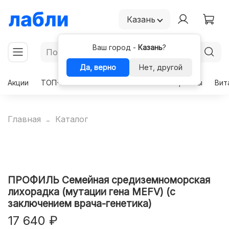
Казань
Ваш город -
Казань
?
Да, верно
Нет, другой
Акции
ТОП-50
Чекапы
Комплексы
Гормоны
Вит
Главная
Каталог
ПРОФИЛЬ Семейная средиземноморская
лихорадка (мутации гена MEFV) (с
заключением врача-генетика)
17 640 ₽