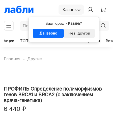
Казань
Ваш город -
Казань
?
Да, верно
Нет, другой
Акции
ТОП-50
Чекапы
Комплексы
Гормоны
Вит
Главная
Другие
ПРОФИЛЬ Определение полиморфизмов
генов BRCA1 и BRCA2 (с заключением
врача-генетика)
6 440 ₽