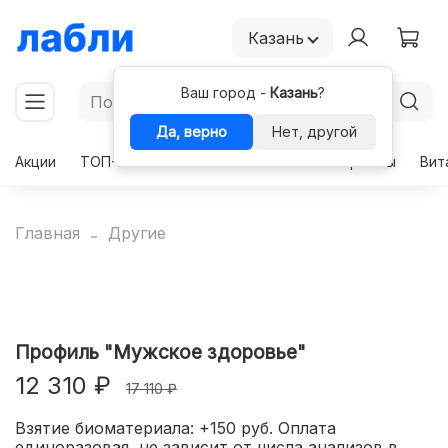
Казань
Ваш город -
Казань
?
Да, верно
Нет, другой
Акции
ТОП-50
Чекапы
Комплексы
Гормоны
Вит
Главная
Другие
Профиль "Мужское здоровье"
12 310 ₽
17 110 ₽
Взятие биоматериала: +150 руб. Оплата
единоразовая, не зависит от числа анализов в