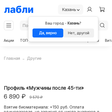
Казань
Ваш город -
Казань
?
Да, верно
Нет, другой
Акции
ТОП-50
Чекапы
Комплексы
Гормоны
Вит
Главная
Другие
Профиль «Мужчины после 45-ти»
6 890 ₽
9 570 ₽
Взятие биоматериала: +150 руб. Оплата
единоразовая, не зависит от числа анализов в