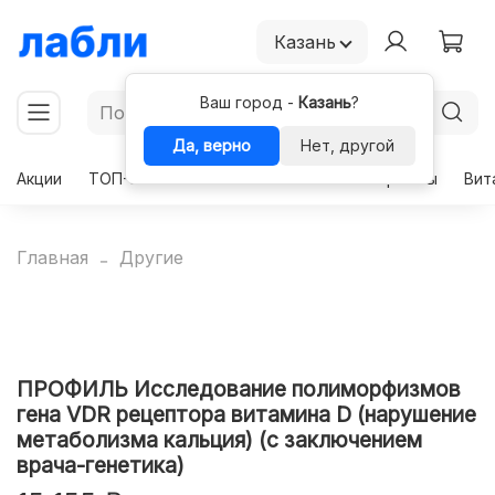
Казань
Ваш город -
Казань
?
Да, верно
Нет, другой
Акции
ТОП-50
Чекапы
Комплексы
Гормоны
Вит
Главная
Другие
ПРОФИЛЬ Исследование полиморфизмов
гена VDR рецептора витамина D (нарушение
метаболизма кальция) (с заключением
врача-генетика)