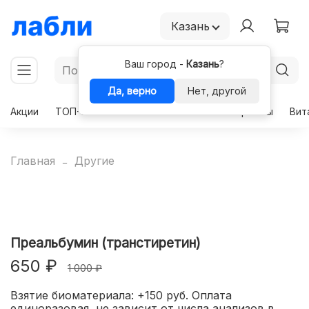
Казань
Ваш город -
Казань
?
Да, верно
Нет, другой
Акции
ТОП-50
Чекапы
Комплексы
Гормоны
Вит
Главная
Другие
Преальбумин (транстиретин)
650 ₽
1 000 ₽
Взятие биоматериала: +150 руб. Оплата
единоразовая, не зависит от числа анализов в