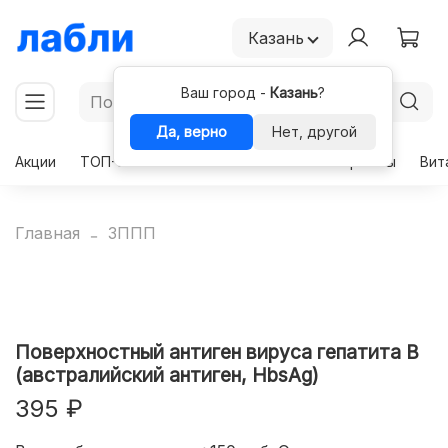
Казань
Ваш город -
Казань
?
Да, верно
Нет, другой
Акции
ТОП-50
Чекапы
Комплексы
Гормоны
Вит
Главная
ЗППП
Поверхностный антиген вируса гепатита В
(австралийский антиген, HbsAg)
395 ₽