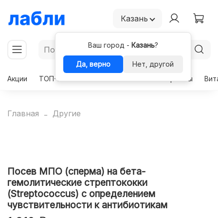
Казань
Ваш город -
Казань
?
Да, верно
Нет, другой
Акции
ТОП-50
Чекапы
Комплексы
Гормоны
Вит
Главная
Другие
Посев МПО (сперма) на бета-
гемолитические стрептококки
(Streptococcus) с определением
чувcтвительности к антибиотикам