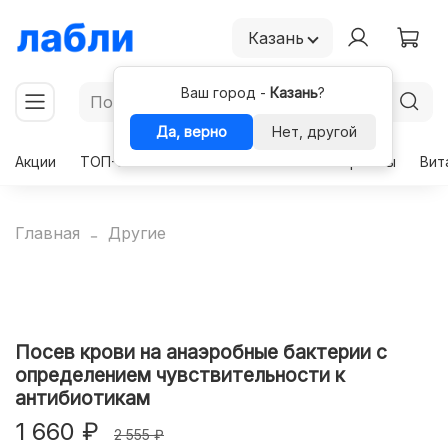
Казань
Ваш город -
Казань
?
Да, верно
Нет, другой
Акции
ТОП-50
Чекапы
Комплексы
Гормоны
Вит
Главная
Другие
Посев крови на анаэробные бактерии с
определением чувствительности к
антибиотикам
1 660 ₽
2 555 ₽