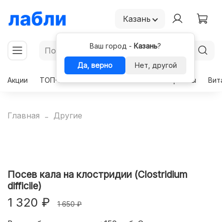
Казань
Ваш город -
Казань
?
Да, верно
Нет, другой
Акции
ТОП-50
Чекапы
Комплексы
Гормоны
Вит
Главная
Другие
Посев кала на клостридии (Clostridium
difficile)
1 320 ₽
1 650 ₽