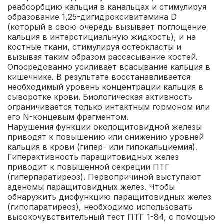
реабсорбцию кальция в канальцах и стимулируя
образование 1,25-дигидроксивитамина D
(который в свою очередь вызывает поглощение
кальция в интерстициальную жидкость), и на
костные ткани, стимулируя остеокласты и
вызывая таким образом рассасывание костей.
Опосредованно усиливает всасывание кальция в
кишечнике. В результате восстанавливается
необходимый уровень концентрации кальция в
сыворотке крови. Биологическая активность
ограничивается только интактным гормоном или
его N-концевым фрагментом.
Нарушения функции околощитовидной железы
приводят к повышению или снижению уровней
кальция в крови (гипер- или гипокальциемия).
Гиперактивность паращитовидных желез
приводит к повышенной секреции ПТГ
(гиперпаратиреоз). Первопричиной выступают
аденомы паращитовидных желез. Чтобы
обнаружить дисфункцию паращитовидных желез
(гипопаратиреоз), необходимо использовать
высокочувствительный тест ПТГ 1-84, с помощью