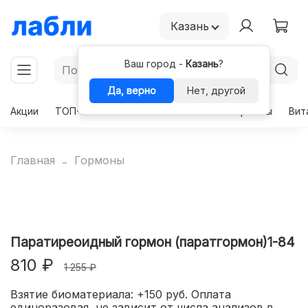
Казань
Ваш город -
Казань
?
Да, верно
Нет, другой
Акции
ТОП-50
Чекапы
Комплексы
Гормоны
Вит
Главная
Гормоны
Паратиреоидный гормон (паратгормон)1-84
810 ₽
1 255 ₽
Взятие биоматериала: +150 руб. Оплата
единоразовая, не зависит от числа анализов в