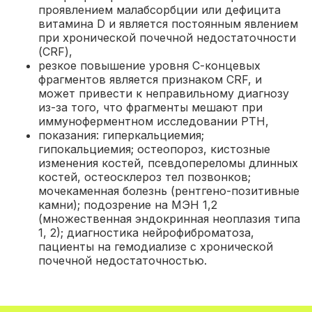
проявлением малабсорбции или дефицита
витамина D и является постоянным явлением
при хронической почечной недостаточности
(CRF)
,
резкое повышение уровня С-концевых
фрагментов является признаком CRF, и
может привести к неправильному диагнозу
из-за того, что фрагменты мешают при
иммуноферментном исследовании РТН,
показания: гиперкальциемия;
гипокальциемия; остеопороз, кистозные
изменения костей, псевдопереломы длинных
костей, остеосклероз тел позвонков;
мочекаменная болезнь (рентгено-позитивные
камни); подозрение на МЭН 1,2
(множественная эндокринная неоплазия типа
1, 2); диагностика нейрофиброматоза,
пациенты на гемодиализе с хронической
почечной недостаточностью.