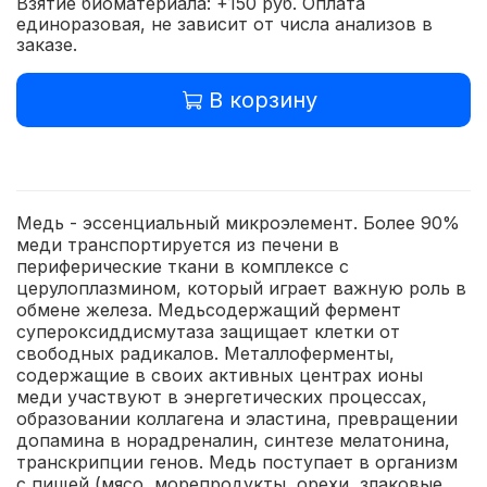
Взятие биоматериала: +150 руб. Оплата
единоразовая, не зависит от числа анализов в
заказе.
В корзину
Медь - эссенциальный микроэлемент. Более 90%
меди транспортируется из печени в
периферические ткани в комплексе с
церулоплазмином, который играет важную роль в
обмене железа. Медьсодержащий фермент
супероксиддисмутаза защищает клетки от
свободных радикалов. Металлоферменты,
содержащие в своих активных центрах ионы
меди участвуют в энергетических процессах,
образовании коллагена и эластина, превращении
допамина в норадреналин, синтезе мелатонина,
транскрипции генов. Медь поступает в организм
с пищей (мясо, морепродукты, орехи, злаковые,