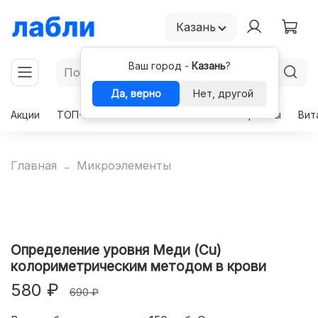
Казань
Ваш город -
Казань
?
Да, верно
Нет, другой
Акции
ТОП-50
Чекапы
Комплексы
Гормоны
Вит
Главная
Микроэлементы
Определение уровня Меди (Cu)
колориметрическим методом в крови
580 ₽
690 ₽