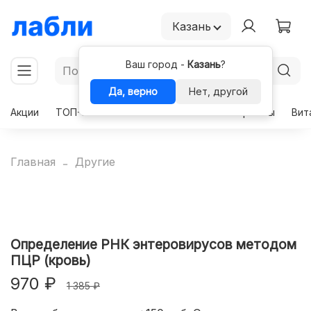
Казань
Ваш город -
Казань
?
Да, верно
Нет, другой
Акции
ТОП-50
Чекапы
Комплексы
Гормоны
Вит
Главная
Другие
Определение РНК энтеровирусов методом
ПЦР (кровь)
970 ₽
1 385 ₽